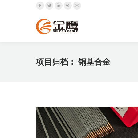
Facebook
Twitter
Linkedin
Pinterest
Mail
项目归档：
铜基合金